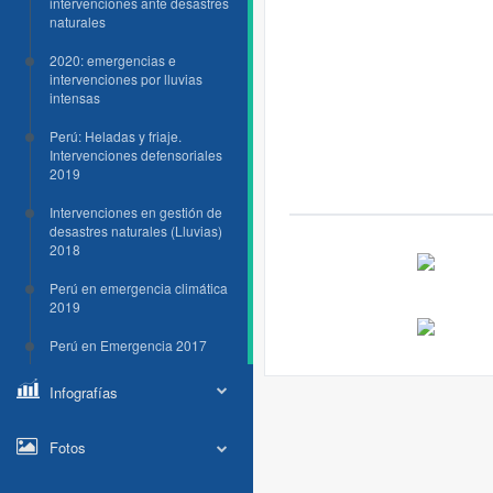
intervenciones ante desastres
naturales
2020: emergencias e
intervenciones por lluvias
intensas
Perú: Heladas y friaje.
Intervenciones defensoriales
2019
Intervenciones en gestión de
desastres naturales (Lluvias)
2018
Perú en emergencia climática
2019
Perú en Emergencia 2017
Infografías
Fotos