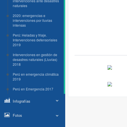
intervenciones ante desastres
naturales
2020: emergencias e
intervenciones por lluvias
intensas
Perú: Heladas y friaje.
Intervenciones defensoriales
2019
Intervenciones en gestión de
desastres naturales (Lluvias)
2018
Perú en emergencia climática
2019
Perú en Emergencia 2017
Infografías
Fotos