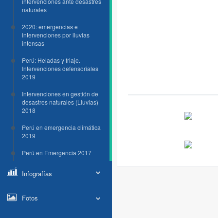
intervenciones ante desastres
naturales
2020: emergencias e
intervenciones por lluvias
intensas
Perú: Heladas y friaje.
Intervenciones defensoriales
2019
Intervenciones en gestión de
desastres naturales (Lluvias)
2018
Perú en emergencia climática
2019
Perú en Emergencia 2017
Infografías
Fotos