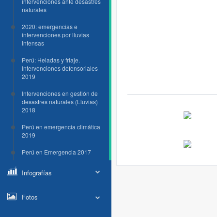
intervenciones ante desastres
naturales
2020: emergencias e
intervenciones por lluvias
intensas
Perú: Heladas y friaje.
Intervenciones defensoriales
2019
Intervenciones en gestión de
desastres naturales (Lluvias)
2018
Perú en emergencia climática
2019
Perú en Emergencia 2017
Infografías
Fotos