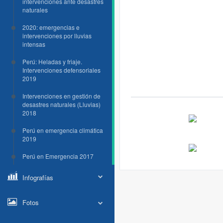
intervenciones ante desastres
naturales
2020: emergencias e
intervenciones por lluvias
intensas
Perú: Heladas y friaje.
Intervenciones defensoriales
2019
Intervenciones en gestión de
desastres naturales (Lluvias)
2018
Perú en emergencia climática
2019
Perú en Emergencia 2017
Infografías
Fotos