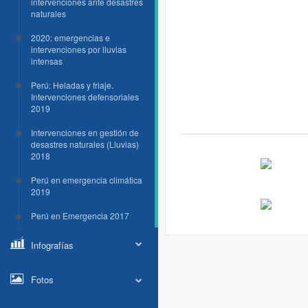
intervenciones ante desastres
naturales
2020: emergencias e
intervenciones por lluvias
intensas
Perú: Heladas y friaje.
Intervenciones defensoriales
2019
Intervenciones en gestión de
desastres naturales (Lluvias)
2018
Perú en emergencia climática
2019
Perú en Emergencia 2017
Infografías
Fotos