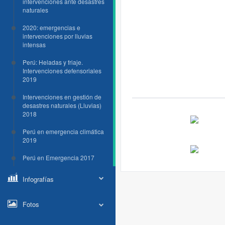
intervenciones ante desastres
naturales
2020: emergencias e
intervenciones por lluvias
intensas
Perú: Heladas y friaje.
Intervenciones defensoriales
2019
Intervenciones en gestión de
desastres naturales (Lluvias)
2018
Perú en emergencia climática
2019
Perú en Emergencia 2017
Infografías
Fotos