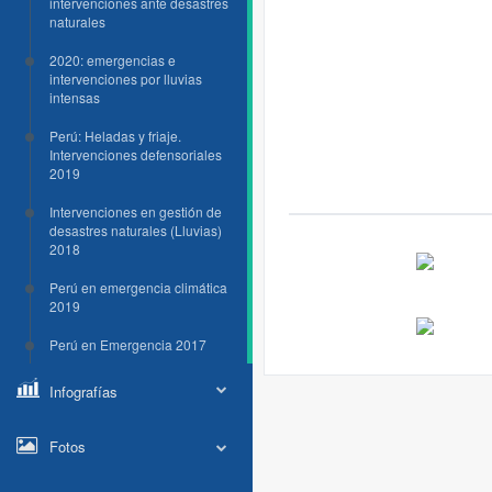
intervenciones ante desastres
naturales
2020: emergencias e
intervenciones por lluvias
intensas
Perú: Heladas y friaje.
Intervenciones defensoriales
2019
Intervenciones en gestión de
desastres naturales (Lluvias)
2018
Perú en emergencia climática
2019
Perú en Emergencia 2017
Infografías
Fotos