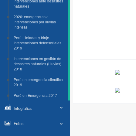
intervenciones ante desastres
naturales
2020: emergencias e
intervenciones por lluvias
intensas
Perú: Heladas y friaje.
Intervenciones defensoriales
2019
Intervenciones en gestión de
desastres naturales (Lluvias)
2018
Perú en emergencia climática
2019
Perú en Emergencia 2017
Infografías
Fotos