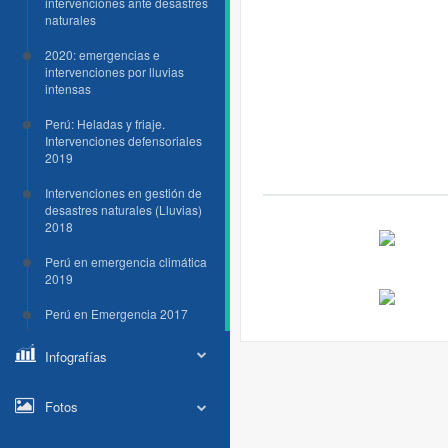
intervenciones ante desastres
naturales
2020: emergencias e
intervenciones por lluvias
intensas
Perú: Heladas y friaje.
Intervenciones defensoriales
2019
Intervenciones en gestión de
desastres naturales (Lluvias)
2018
Perú en emergencia climática
2019
Perú en Emergencia 2017
Infografías
Fotos