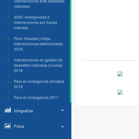
intervenciones ante desastres
naturales
2020: emergencias e
intervenciones por lluvias
intensas
Perú: Heladas y friaje.
Intervenciones defensoriales
2019
Intervenciones en gestión de
desastres naturales (Lluvias)
2018
Perú en emergencia climática
2019
Perú en Emergencia 2017
Infografías
Fotos