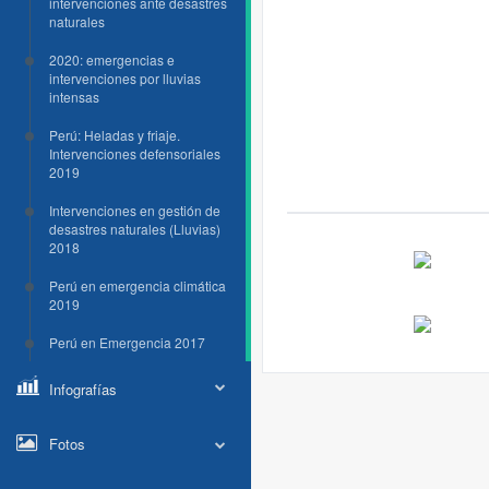
intervenciones ante desastres
naturales
2020: emergencias e
intervenciones por lluvias
intensas
Perú: Heladas y friaje.
Intervenciones defensoriales
2019
Intervenciones en gestión de
desastres naturales (Lluvias)
2018
Perú en emergencia climática
2019
Perú en Emergencia 2017
Infografías
Fotos