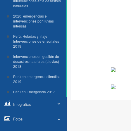
intervenciones ante desastres
naturales
2020: emergencias e
intervenciones por lluvias
intensas
Perú: Heladas y friaje.
Intervenciones defensoriales
2019
Intervenciones en gestión de
desastres naturales (Lluvias)
2018
Perú en emergencia climática
2019
Perú en Emergencia 2017
Infografías
Fotos