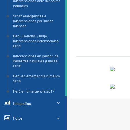
intervenciones ante desastres
naturales
2020: emergencias e
intervenciones por lluvias
intensas
Perú: Heladas y friaje.
Intervenciones defensoriales
2019
Intervenciones en gestión de
desastres naturales (Lluvias)
2018
Perú en emergencia climática
2019
Perú en Emergencia 2017
Infografías
Fotos