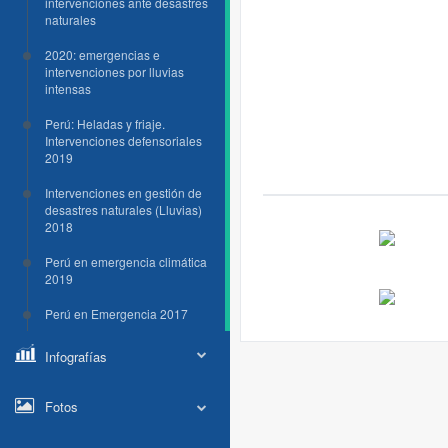
intervenciones ante desastres
naturales
2020: emergencias e
intervenciones por lluvias
intensas
Perú: Heladas y friaje.
Intervenciones defensoriales
2019
Intervenciones en gestión de
desastres naturales (Lluvias)
2018
Perú en emergencia climática
2019
Perú en Emergencia 2017
Infografías
Fotos