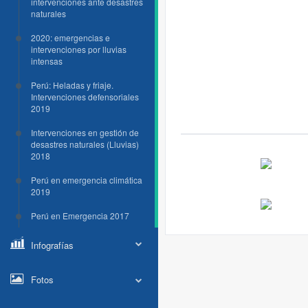
intervenciones ante desastres
naturales
2020: emergencias e
intervenciones por lluvias
intensas
Perú: Heladas y friaje.
Intervenciones defensoriales
2019
Intervenciones en gestión de
desastres naturales (Lluvias)
2018
Perú en emergencia climática
2019
Perú en Emergencia 2017
Infografías
Fotos