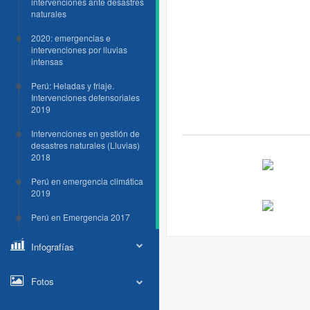
intervenciones ante desastres
naturales
2020: emergencias e
intervenciones por lluvias
intensas
Perú: Heladas y friaje.
Intervenciones defensoriales
2019
Intervenciones en gestión de
desastres naturales (Lluvias)
2018
Perú en emergencia climática
2019
Perú en Emergencia 2017
Infografías
Fotos