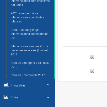
intervenciones ante desastres
naturales
2020: emergencias e
intervenciones por lluvias
intensas
Perú: Heladas y friaje.
Intervenciones defensoriales
2019
Intervenciones en gestión de
desastres naturales (Lluvias)
2018
Perú en emergencia climática
2019
Perú en Emergencia 2017
Infografías
Fotos