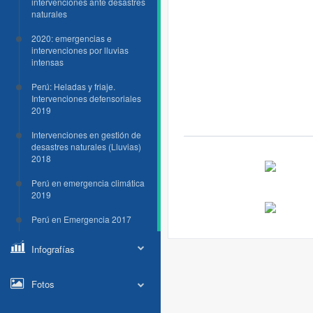
intervenciones ante desastres
naturales
2020: emergencias e
intervenciones por lluvias
intensas
Perú: Heladas y friaje.
Intervenciones defensoriales
2019
Intervenciones en gestión de
desastres naturales (Lluvias)
2018
Perú en emergencia climática
2019
Perú en Emergencia 2017
Infografías
Fotos