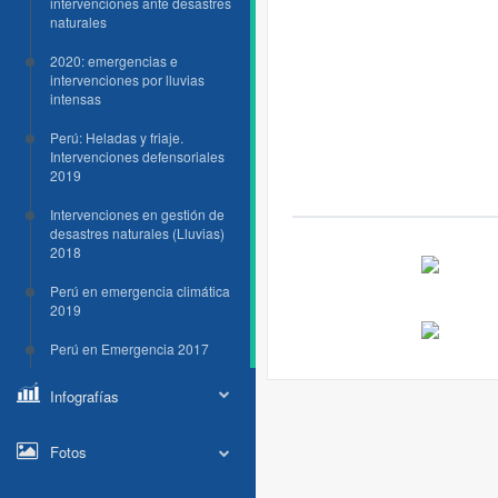
intervenciones ante desastres
naturales
2020: emergencias e
intervenciones por lluvias
intensas
Perú: Heladas y friaje.
Intervenciones defensoriales
2019
Intervenciones en gestión de
desastres naturales (Lluvias)
2018
Perú en emergencia climática
2019
Perú en Emergencia 2017
Infografías
Fotos