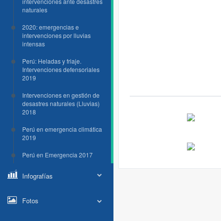
intervenciones ante desastres
naturales
2020: emergencias e
intervenciones por lluvias
intensas
Perú: Heladas y friaje.
Intervenciones defensoriales
2019
Intervenciones en gestión de
desastres naturales (Lluvias)
2018
Perú en emergencia climática
2019
Perú en Emergencia 2017
Infografías
Fotos