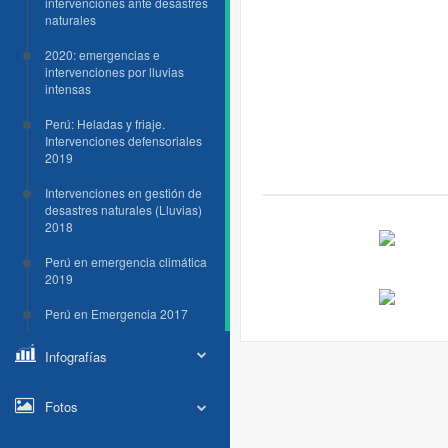
intervenciones ante desastres
naturales
2020: emergencias e
intervenciones por lluvias
intensas
Perú: Heladas y friaje.
Intervenciones defensoriales
2019
Intervenciones en gestión de
desastres naturales (Lluvias)
2018
Perú en emergencia climática
2019
Perú en Emergencia 2017
Infografías
Fotos