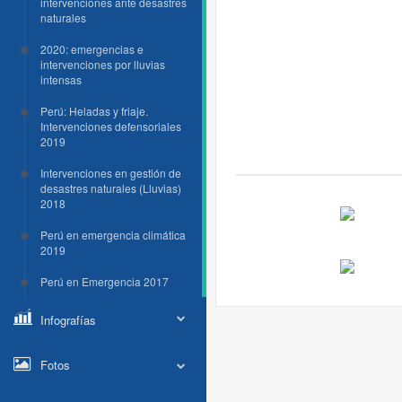
intervenciones ante desastres
naturales
2020: emergencias e
intervenciones por lluvias
intensas
Perú: Heladas y friaje.
Intervenciones defensoriales
2019
Intervenciones en gestión de
desastres naturales (Lluvias)
2018
Perú en emergencia climática
2019
Perú en Emergencia 2017
Infografías
Fotos