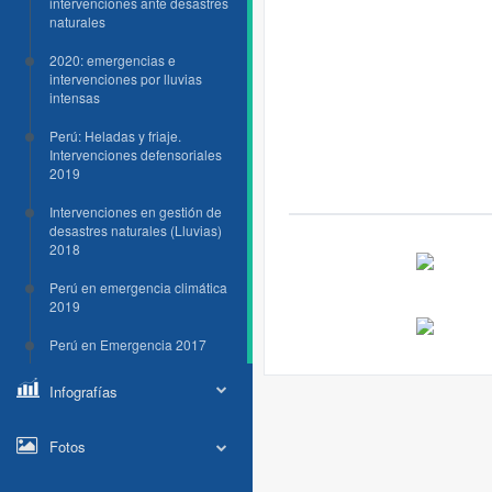
intervenciones ante desastres
naturales
2020: emergencias e
intervenciones por lluvias
intensas
Perú: Heladas y friaje.
Intervenciones defensoriales
2019
Intervenciones en gestión de
desastres naturales (Lluvias)
2018
Perú en emergencia climática
2019
Perú en Emergencia 2017
Infografías
Fotos