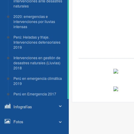
intervenciones ante desastres
naturales
2020: emergencias e
intervenciones por lluvias
intensas
Perú: Heladas y friaje.
Intervenciones defensoriales
2019
Intervenciones en gestión de
desastres naturales (Lluvias)
2018
Perú en emergencia climática
2019
Perú en Emergencia 2017
Infografías
Fotos