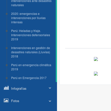
intervenciones ante desastres
naturales
2020: emergencias e
intervenciones por lluvias
intensas
Perú: Heladas y friaje.
Intervenciones defensoriales
2019
Intervenciones en gestión de
desastres naturales (Lluvias)
2018
Perú en emergencia climática
2019
Perú en Emergencia 2017
Infografías
Fotos