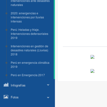
intervenciones ante desastres
naturales
2020: emergencias e
intervenciones por lluvias
intensas
Perú: Heladas y friaje.
Intervenciones defensoriales
2019
Intervenciones en gestión de
desastres naturales (Lluvias)
2018
Perú en emergencia climática
2019
Perú en Emergencia 2017
Infografías
Fotos