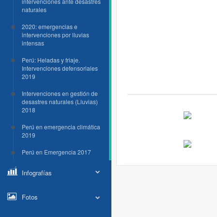
intervenciones ante desastres
naturales
2020: emergencias e
intervenciones por lluvias
intensas
Perú: Heladas y friaje.
Intervenciones defensoriales
2019
Intervenciones en gestión de
desastres naturales (Lluvias)
2018
Perú en emergencia climática
2019
Perú en Emergencia 2017
Infografías
Fotos