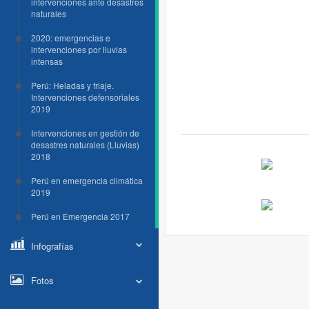
intervenciones ante desastres
naturales
2020: emergencias e
intervenciones por lluvias
intensas
Perú: Heladas y friaje.
Intervenciones defensoriales
2019
Intervenciones en gestión de
desastres naturales (Lluvias)
2018
Perú en emergencia climática
2019
Perú en Emergencia 2017
Infografías
Fotos