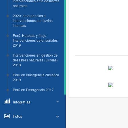
intervenciones ante desastres
naturales
2020: emergencias e
intervenciones por lluvias
intensas
Perú: Heladas y friaje.
Intervenciones defensoriales
2019
Intervenciones en gestión de
desastres naturales (Lluvias)
2018
Perú en emergencia climática
2019
Perú en Emergencia 2017
Infografías
Fotos