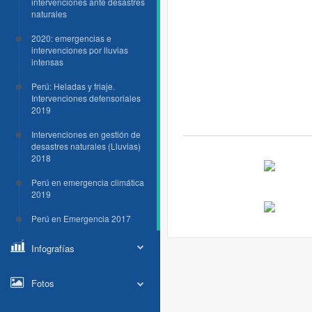
intervenciones ante desastres
naturales
2020: emergencias e
intervenciones por lluvias
intensas
Perú: Heladas y friaje.
Intervenciones defensoriales
2019
Intervenciones en gestión de
desastres naturales (Lluvias)
2018
Perú en emergencia climática
2019
Perú en Emergencia 2017
Infografías
Fotos