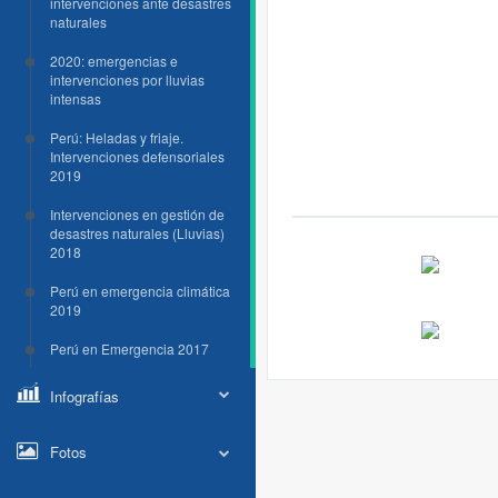
intervenciones ante desastres
naturales
2020: emergencias e
intervenciones por lluvias
intensas
Perú: Heladas y friaje.
Intervenciones defensoriales
2019
Intervenciones en gestión de
desastres naturales (Lluvias)
2018
Perú en emergencia climática
2019
Perú en Emergencia 2017
Infografías
Fotos