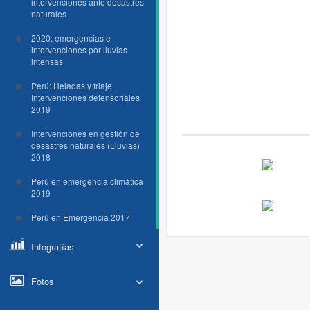
intervenciones ante desastres
naturales
2020: emergencias e
intervenciones por lluvias
intensas
Perú: Heladas y friaje.
Intervenciones defensoriales
2019
Intervenciones en gestión de
desastres naturales (Lluvias)
2018
Perú en emergencia climática
2019
Perú en Emergencia 2017
Infografías
Fotos