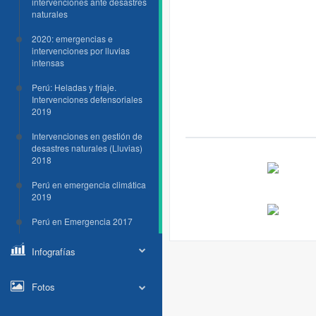
intervenciones ante desastres
naturales
2020: emergencias e
intervenciones por lluvias
intensas
Perú: Heladas y friaje.
Intervenciones defensoriales
2019
Intervenciones en gestión de
desastres naturales (Lluvias)
2018
Perú en emergencia climática
2019
Perú en Emergencia 2017
Infografías
Fotos