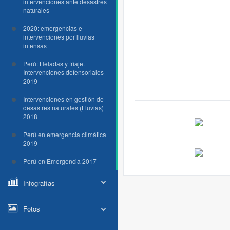
intervenciones ante desastres
naturales
2020: emergencias e
intervenciones por lluvias
intensas
Perú: Heladas y friaje.
Intervenciones defensoriales
2019
Intervenciones en gestión de
desastres naturales (Lluvias)
2018
Perú en emergencia climática
2019
Perú en Emergencia 2017
Infografías
Fotos