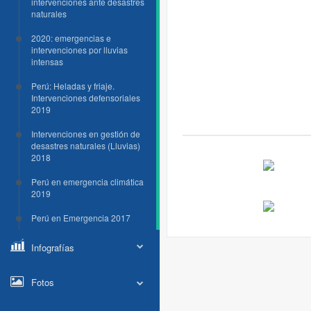
intervenciones ante desastres
naturales
2020: emergencias e
intervenciones por lluvias
intensas
Perú: Heladas y friaje.
Intervenciones defensoriales
2019
Intervenciones en gestión de
desastres naturales (Lluvias)
2018
Perú en emergencia climática
2019
Perú en Emergencia 2017
Infografías
Fotos