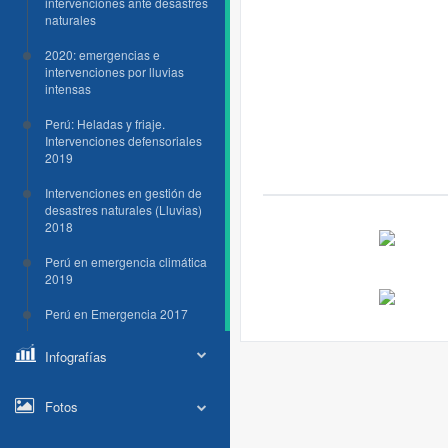
intervenciones ante desastres
naturales
2020: emergencias e
intervenciones por lluvias
intensas
Perú: Heladas y friaje.
Intervenciones defensoriales
2019
Intervenciones en gestión de
desastres naturales (Lluvias)
2018
Perú en emergencia climática
2019
Perú en Emergencia 2017
Infografías
Fotos