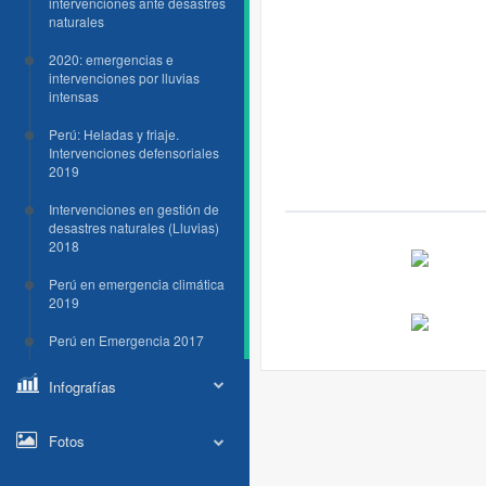
intervenciones ante desastres
naturales
2020: emergencias e
intervenciones por lluvias
intensas
Perú: Heladas y friaje.
Intervenciones defensoriales
2019
Intervenciones en gestión de
desastres naturales (Lluvias)
2018
Perú en emergencia climática
2019
Perú en Emergencia 2017
Infografías
Fotos