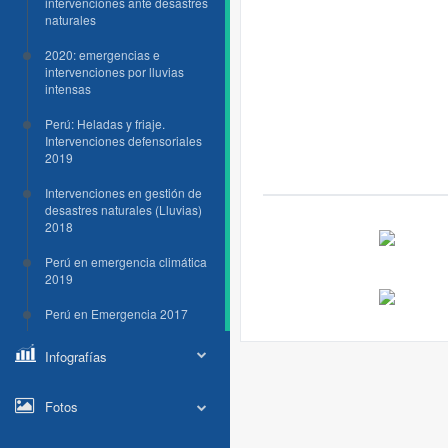
intervenciones ante desastres
naturales
2020: emergencias e
intervenciones por lluvias
intensas
Perú: Heladas y friaje.
Intervenciones defensoriales
2019
Intervenciones en gestión de
desastres naturales (Lluvias)
2018
Perú en emergencia climática
2019
Perú en Emergencia 2017
Infografías
Fotos