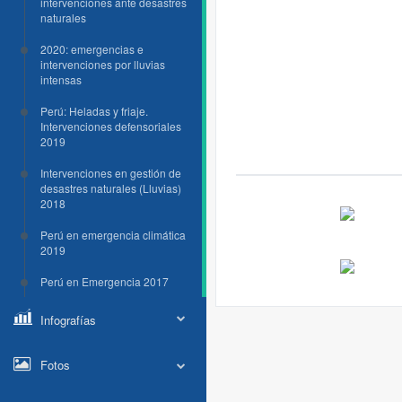
intervenciones ante desastres
naturales
2020: emergencias e
intervenciones por lluvias
intensas
Perú: Heladas y friaje.
Intervenciones defensoriales
2019
Intervenciones en gestión de
desastres naturales (Lluvias)
2018
Perú en emergencia climática
2019
Perú en Emergencia 2017
Infografías
Fotos