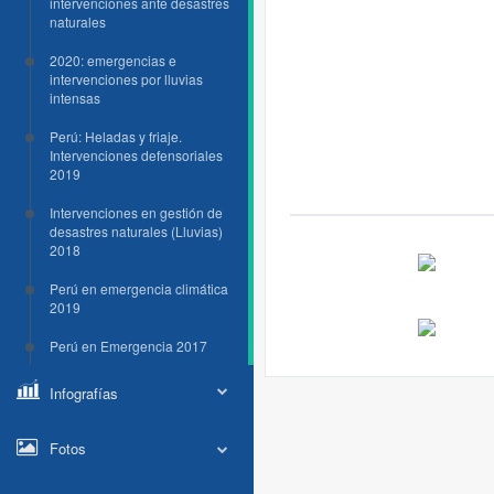
intervenciones ante desastres
naturales
2020: emergencias e
intervenciones por lluvias
intensas
Perú: Heladas y friaje.
Intervenciones defensoriales
2019
Intervenciones en gestión de
desastres naturales (Lluvias)
2018
Perú en emergencia climática
2019
Perú en Emergencia 2017
Infografías
Fotos