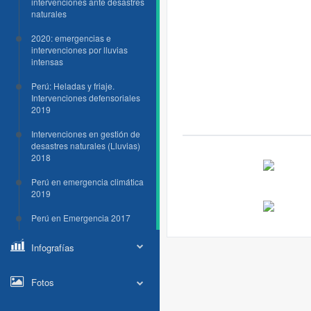
intervenciones ante desastres
naturales
2020: emergencias e
intervenciones por lluvias
intensas
Perú: Heladas y friaje.
Intervenciones defensoriales
2019
Intervenciones en gestión de
desastres naturales (Lluvias)
2018
Perú en emergencia climática
2019
Perú en Emergencia 2017
Infografías
Fotos