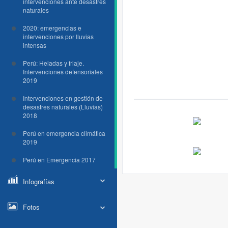
intervenciones ante desastres
naturales
2020: emergencias e
intervenciones por lluvias
intensas
Perú: Heladas y friaje.
Intervenciones defensoriales
2019
Intervenciones en gestión de
desastres naturales (Lluvias)
2018
Perú en emergencia climática
2019
Perú en Emergencia 2017
Infografías
Fotos