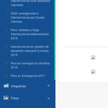
intervenciones ante desastres
naturales
2020: emergencias e
intervenciones por lluvias
intensas
Perú: Heladas y friaje.
Intervenciones defensoriales
2019
Intervenciones en gestión de
desastres naturales (Lluvias)
2018
Perú en emergencia climática
2019
Perú en Emergencia 2017
Infografías
Fotos