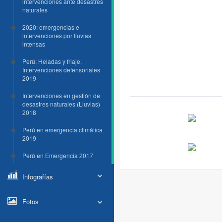
intervenciones ante desastres
naturales
2020: emergencias e
intervenciones por lluvias
intensas
Perú: Heladas y friaje.
Intervenciones defensoriales
2019
Intervenciones en gestión de
desastres naturales (Lluvias)
2018
Perú en emergencia climática
2019
Perú en Emergencia 2017
Infografías
Fotos