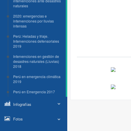
intervenciones ante desastres
naturales
2020: emergencias e
intervenciones por lluvias
intensas
Perú: Heladas y friaje.
Intervenciones defensoriales
2019
Intervenciones en gestión de
desastres naturales (Lluvias)
2018
Perú en emergencia climática
2019
Perú en Emergencia 2017
Infografías
Fotos