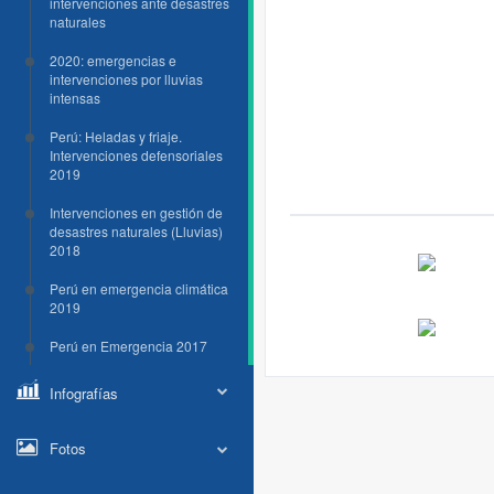
intervenciones ante desastres
naturales
2020: emergencias e
intervenciones por lluvias
intensas
Perú: Heladas y friaje.
Intervenciones defensoriales
2019
Intervenciones en gestión de
desastres naturales (Lluvias)
2018
Perú en emergencia climática
2019
Perú en Emergencia 2017
Infografías
Fotos