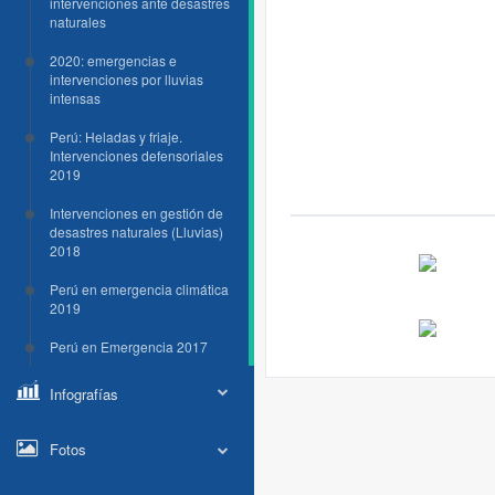
intervenciones ante desastres
naturales
2020: emergencias e
intervenciones por lluvias
intensas
Perú: Heladas y friaje.
Intervenciones defensoriales
2019
Intervenciones en gestión de
desastres naturales (Lluvias)
2018
Perú en emergencia climática
2019
Perú en Emergencia 2017
Infografías
Fotos