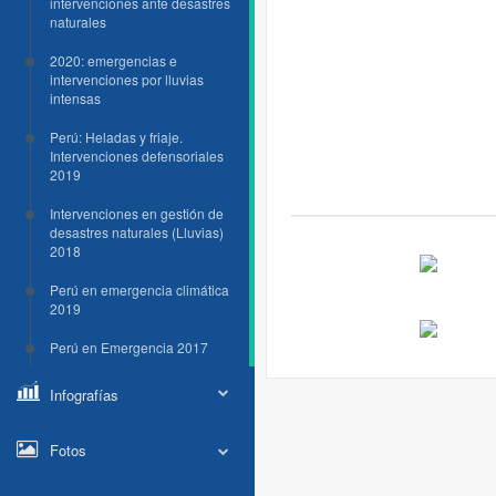
intervenciones ante desastres
naturales
2020: emergencias e
intervenciones por lluvias
intensas
Perú: Heladas y friaje.
Intervenciones defensoriales
2019
Intervenciones en gestión de
desastres naturales (Lluvias)
2018
Perú en emergencia climática
2019
Perú en Emergencia 2017
Infografías
Fotos