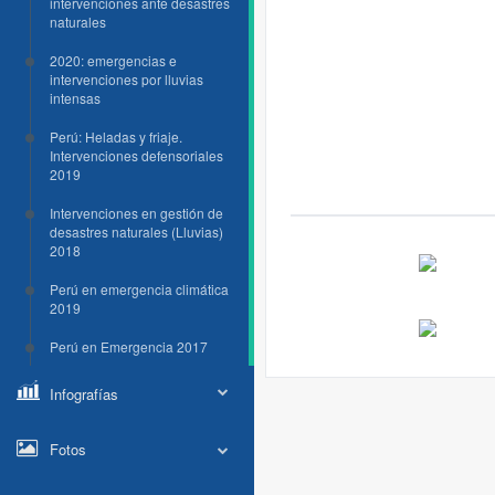
intervenciones ante desastres
naturales
2020: emergencias e
intervenciones por lluvias
intensas
Perú: Heladas y friaje.
Intervenciones defensoriales
2019
Intervenciones en gestión de
desastres naturales (Lluvias)
2018
Perú en emergencia climática
2019
Perú en Emergencia 2017
Infografías
Fotos